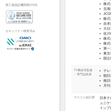
株式
第三者認証機関発行SSL
北海
JC
株式
吉本
大日
セキュリティ検査済み
佐川
株式
株式
第一
東京
国立
TV番組等監修
テレ
・専門誌執筆
朝日
南日
月刊
マスコミ紹介歴
日本テ
ュニケー
インプ