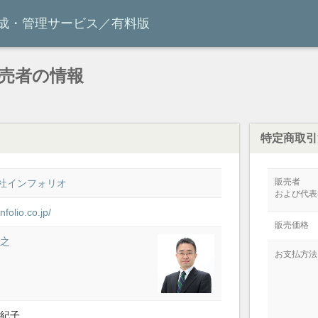
作成・管理サービス／有料版
売者の情報
特定商取引
販売者
社インフォリオ
および代表
infolio.co.jp/
販売価格
浩之
お支払方法
由紀子