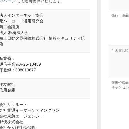
のページ
にて随時提供いたします。
法人インターネット協会
発行・納品
元バーコード活用研究会
商工会議所
法人 板橋法人会
海上日動火災保険株式会社 情報セキュリティ賠
険
引き渡し時
産業省：
信事業者A-25-13459
登録：398019877
交換や返品
住友銀行
キャンセル
信用金庫
会社リクルート
会社電通イーマーケティングワン
会社東急エージェンシー
郵便株式会社
会社かんぽ生命保険