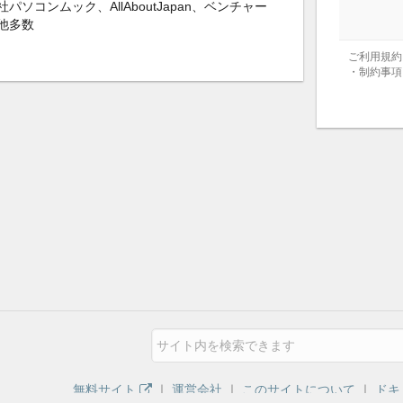
パソコンムック、AllAboutJapan、ベンチャー
他多数
ご利用規約
・制約事項
無料サイト
｜
運営会社
｜
このサイトについて
｜
ドキ