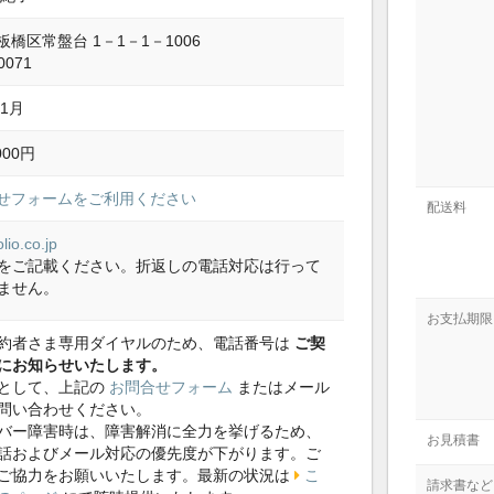
橋区常盤台 1－1－1－1006
0071
年1月
,000円
せフォームをご利用ください
配送料
olio.co.jp
をご記載ください。折返しの電話対応は行って
ません。
お支払期限
約者さま専用ダイヤルのため、電話番号は
ご契
にお知らせいたします。
として、上記の
お問合せフォーム
またはメール
問い合わせください。
バー障害時は、障害解消に全力を挙げるため、
お見積書
話およびメール対応の優先度が下がります。ご
ご協力をお願いいたします。最新の状況は
こ
請求書など