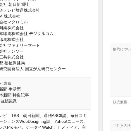
会社 朝日新聞社
道テレビ放送株式会社
OM 株式会社
会社マクロミル
興業株式会社
本印刷株式会社 デジタルコム
印刷株式会社
会社ファミリーマート
解約につい
会社デンソー
三共株式会社
都 福祉保健局
研究開発法人 国立がん研究センター
ビ東京
新聞 生活面
本新聞 特集記事
 自動認識
販売数量
レビ、TBS、朝日新聞、週刊ASCII誌、毎日コミ
ションズWebDesigning誌、Yahoo!ニュース、
ご注文方法
レスProモバ、ケータイWatch、ITメディア、主