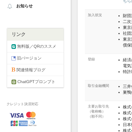
ちら
お知らせ
加入状況
財団
二次
東京
社団
リンク
東京
償保
無料版／QRのススメ
旧バージョン
登録
経済
電気通
関連情報ブログ
特許庁
ChatGPTプロンプト
取引金融機関
三井
巣鴨
クレジット決済対応
主要お取引先
株式
（敬称略）
株式
（順不同）
株式
日本
株式