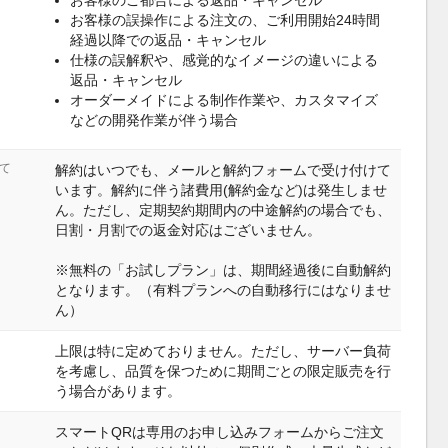
お客様のご都合による返品・キャンセル
お客様の誤操作による注文の、ご利用開始24時間
経過以降での返品・キャンセル
仕様の誤解釈や、感覚的なイメージの違いによる
返品・キャンセル
オーダーメイドによる制作作業や、カスタマイズ
などの開発作業が伴う場合
て
解約はいつでも、メールと解約フォームで受け付けて
います。解約に伴う諸費用(解約金など)は発生しませ
ん。ただし、定期契約期間内の中途解約の場合でも、
日割・月割での返金対応はございません。
※無料の「お試しプラン」は、期間経過後に自動解約
となります。（有料プランへの自動移行にはなりませ
ん）
上限は特に定めておりません。ただし、サーバー負荷
を考慮し、品質を保つために期間ごとの限定販売を行
う場合があります。
スマートQRは専用のお申し込みフォームからご注文