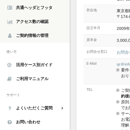
共通ヘッダとフッタ
所在地
東京都板
〒174-
アクセス数の確認
設立年月
2009
ご契約情報の管理
資本金
3,000
使い方
お問合せ窓口
お問合
E-Mail
qr
＠
inf
活用ケース別ガイド
要件
おり
ご利用マニュアル
TEL
ご契
サポート
約後
原則
でお
よくいただくご質問
サー
お電
お問い合わせ
理解