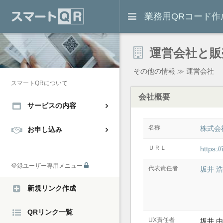
業務用QRコード
運営会社と販
その他の情報 ≫ 運営会社
スマートQRについて
会社概要
サービスの内容
名称
株式会
お申し込み
ＵＲＬ
https://
登録ユーザー専用メニュー
代表責任者
坂井 
新規リンク作成
QRリンク一覧
UX責任者
坂井 